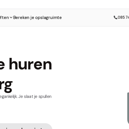
ften
Bereken je opslagruimte
085 7
e huren
rg
ankelijk. Je slaat je spullen
.