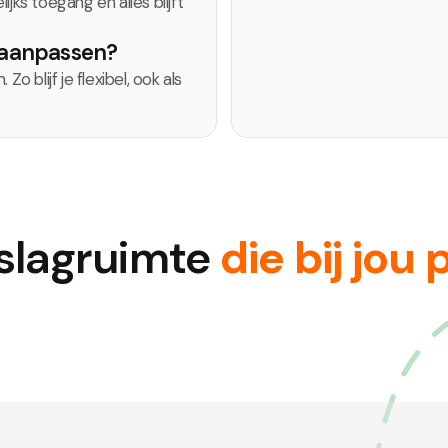
jks toegang en alles blijft
g aanpassen?
o blijf je flexibel, ook als
slagruimte
die bij jou 