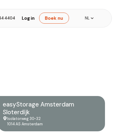
Log in
Boek nu
44 4404
NL
easyStorage Amsterdam
Sloterdijk
Isolatorweg 30-32
1014 AS Amsterdam