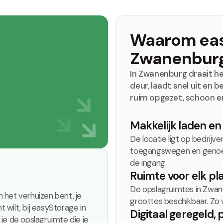
Waarom eas
Zwanenbur
In Zwanenburg draait het
deur, laadt snel uit en 
ruim opgezet, schoon en 
Makkelijk laden e
De locatie ligt op bedrij
toegangswegen en genoeg 
de ingang.
Ruimte
voor elk pl
De opslagruimtes in Zwanen
 het verhuizen bent, je
groottes beschikbaar. Zo v
wilt, bij easyStorage in
Digitaal geregeld
, 
je de opslagruimte die je