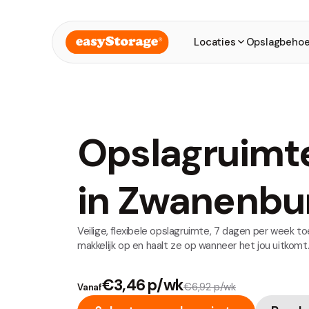
Locaties
Opslagbehoe
Opslagruimt
in Zwanenbu
Veilige, flexibele opslagruimte, 7 dagen per week toeg
makkelijk op en haalt ze op wanneer het jou uitkomt
€3,46 p/wk
€6,92 p/wk
Vanaf