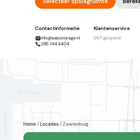
Selecteer opslagruimte
Berek
Contactinformatie
Klantenservice
24/7 geopend
info@easystorage.nl
085 744 4404
Home
/
Locaties
/
Zwanenburg