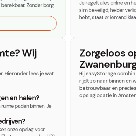
Je regelt alles online en h
d bereikbaar. Zonder borg
slim beveiligd, helder verl
hebt, staat er iemand kla
s
mte? Wij
Zorgeloos o
Zwanenbur
. Hieronder lees je wat
Bij easyStorage combine
rijdt zo naar binnen en w
betrouwbaar en precies
opslaglocatie in Amste
gen en halen?
 ruime paden binnen. Je
edrijven?
ken onze opslag voor